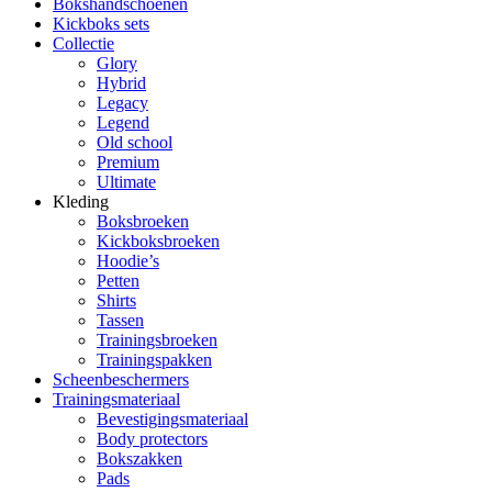
Bokshandschoenen
Kickboks sets
Collectie
Glory
Hybrid
Legacy
Legend
Old school
Premium
Ultimate
Kleding
Boksbroeken
Kickboksbroeken
Hoodie’s
Petten
Shirts
Tassen
Trainingsbroeken
Trainingspakken
Scheenbeschermers
Trainingsmateriaal
Bevestigingsmateriaal
Body protectors
Bokszakken
Pads