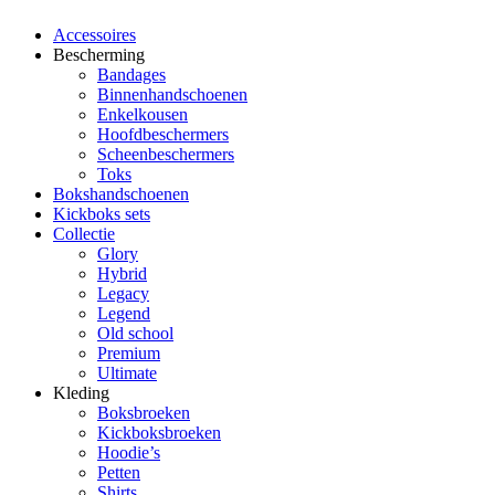
Accessoires
Bescherming
Bandages
Binnenhandschoenen
Enkelkousen
Hoofdbeschermers
Scheenbeschermers
Toks
Bokshandschoenen
Kickboks sets
Collectie
Glory
Hybrid
Legacy
Legend
Old school
Premium
Ultimate
Kleding
Boksbroeken
Kickboksbroeken
Hoodie’s
Petten
Shirts