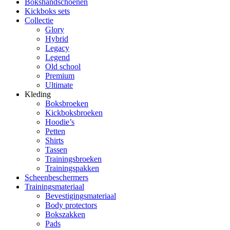
Bokshandschoenen
Kickboks sets
Collectie
Glory
Hybrid
Legacy
Legend
Old school
Premium
Ultimate
Kleding
Boksbroeken
Kickboksbroeken
Hoodie’s
Petten
Shirts
Tassen
Trainingsbroeken
Trainingspakken
Scheenbeschermers
Trainingsmateriaal
Bevestigingsmateriaal
Body protectors
Bokszakken
Pads