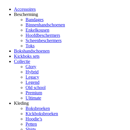
Accessoires
Bescherming
Bandages
Binnenhandschoenen
Enkelkousen
Hoofdbeschermers
Scheenbeschermers
Toks
Bokshandschoenen
Kickboks sets
Collectie
Glory
Hybrid
Legacy
Legend
Old school
Premium
Ultimate
Kleding
Boksbroeken
Kickboksbroeken
Hoodie’s
Petten
Shirts